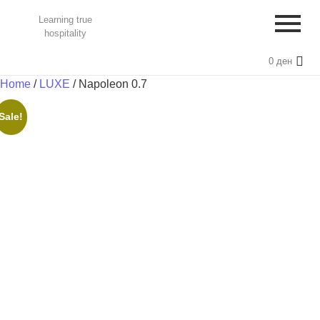
Learning true
hospitality
0
ден
Home
/
LUXE
/ Napoleon 0.7
Sale!