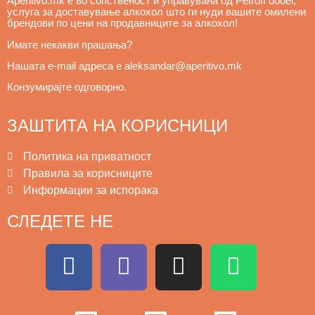
Aperitivo.mk е во сопственост и управувана од Petroff dooel, 
услуга за доставување алкохол што ги нуди вашите омилени 
брендови по цени на продавниците за алкохол! 
Имате некакви прашања? 
Нашата e
-mail адреса е aleksandar@aperitivo.mk 
Конзумирајте одговорно.
ЗАШТИТА НА КОРИСНИЦИ
Политика на приватност
Правила за корисниците
Информации за испорака
СЛЕДЕТЕ НЕ