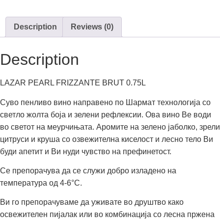
Description
Reviews (0)
Description
LAZAR PEARL FRIZZANTE BRUT 0.75L
Суво пенливо вино направено по Шармат технологија со
светло жолта боја и зелени рефлексии. Ова вино Ве води
во светот на меурчињата. Аромите на зелено јаболко, зрели
цитруси и круша со озвежителна киселост и лесно тело Ви
буди апетит и Ви нуди чувство на префинетост.
Се препорачува да се служи добро изладено на
температура од 4-6°С.
Ви го препорачуваме да уживате во друштво како
освежителен пијалак или во комбинација со лесна пржена