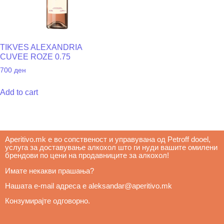
TIKVES ALEXANDRIA
CUVEE ROZE 0.75
700
ден
Add to cart
Aperitivo.mk е во сопственост и управувана од Petroff dooel, 
услуга за доставување алкохол што ги нуди вашите омилени 
брендови по цени на продавниците за алкохол! 
Имате некакви прашања? 
Нашата e
-mail адреса е aleksandar@aperitivo.mk 
Конзумирајте одговорно.